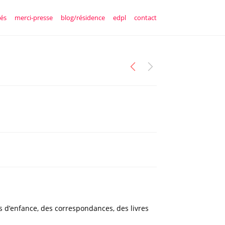
tés
merci-presse
blog/résidence
edpl
contact
es d’enfance, des correspondances, des livres