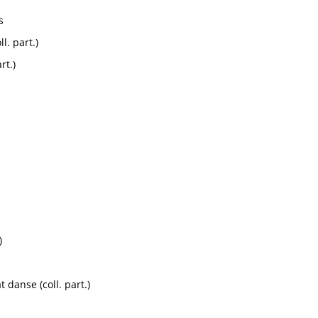
s
. part.)
rt.)
)
 danse (coll. part.)