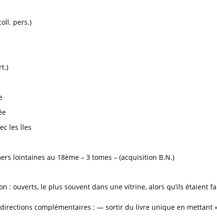
ll. pers.)
t.)
e
ée
c les îles
ers lointaines au 18ème – 3 tomes – (acquisition B.N.)
 : ouverts, le plus souvent dans une vitrine, alors qu’ils étaient 
directions complémentaires : — sortir du livre unique en mettant «