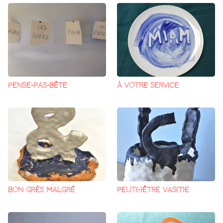
PENSE-PAS-BÊTE
À VOTRE SERVICE
BON GRÈS MALGRÉ
PEUT(-)ÊTRE VAS(T)E