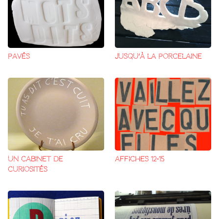
PAVÉS
JUSQU’À LA PORCELAINE
UN CABINET DE
AFFICHES 12-15
CURIOSITÉS