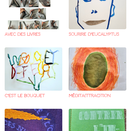
AVEC DES LIVRES
SOURIRE D’EUCALYPTUS
c’est le bouquet
médita(ttrac)tion