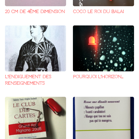
20 CM DE 4ème DIMENSION
COCO LE ROI DU BALAI
L’ENDIGUEMENT DES
POURQUOI L’HORIZON…
RENSEIGNEMENTS