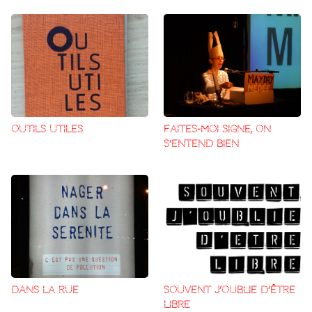
OUTILS UTILES
FAITES-MOI SIGNE, ON
S’ENTEND BIEN
DANS LA RUE
SOUVENT J’OUBLIE D’ÊTRE
LIBRE