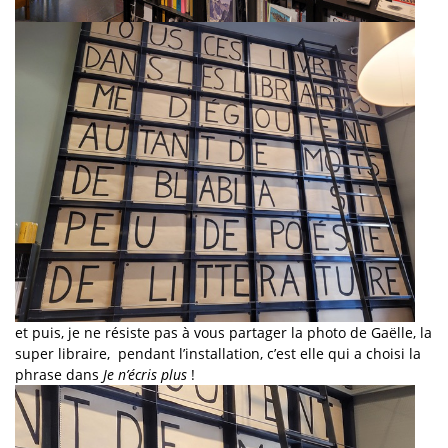
et puis, je ne résiste pas à vous partager la photo de Gaëlle, la
super libraire, pendant l’installation, c’est elle qui a choisi la
phrase dans
Je n’écris plus
!