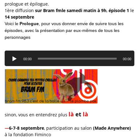
prologue et épilogue.
1ère diffusion
sur Bram fm
le samedi matin à 9h
,
épisode 1
le
14 septembre
Voici le
Prologue
, pour vous donner envie de suivre tous les
épisodes, avec la présentation par eux-mêmes de tous les
personnages
Le
au
00:00
00:00
là
et
là
sinon, vous en entendrez plus
—
6-7-8 septembre
, participation au salon
(Made Anywhere)
à la fondation Fiminco