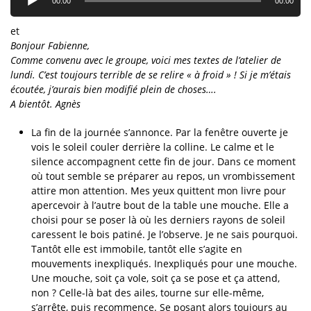
00:00
00:00
et
Bonjour Fabienne,
Comme convenu avec le groupe, voici mes textes de l’atelier de
lundi. C’est toujours terrible de se relire « à froid » ! Si je m’étais
écoutée, j’aurais bien modifié plein de choses….
A bientôt. Agnès
La fin de la journée s’annonce. Par la fenêtre ouverte je
vois le soleil couler derrière la colline. Le calme et le
silence accompagnent cette fin de jour. Dans ce moment
où tout semble se préparer au repos, un vrombissement
attire mon attention. Mes yeux quittent mon livre pour
apercevoir à l’autre bout de la table une mouche. Elle a
choisi pour se poser là où les derniers rayons de soleil
caressent le bois patiné. Je l’observe. Je ne sais pourquoi.
Tantôt elle est immobile, tantôt elle s’agite en
mouvements inexpliqués. Inexpliqués pour une mouche.
Une mouche, soit ça vole, soit ça se pose et ça attend,
non ? Celle-là bat des ailes, tourne sur elle-même,
s’arrête, puis recommence. Se posant alors toujours au