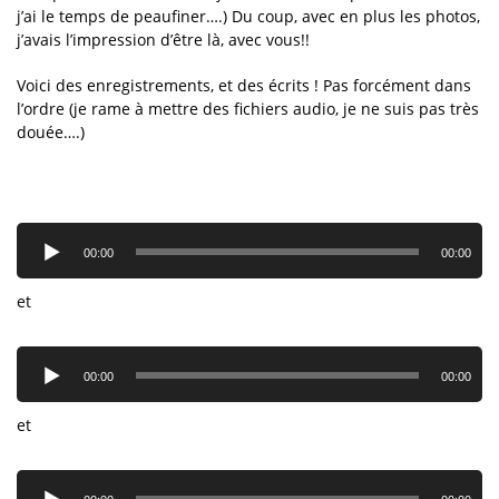
j’ai le temps de peaufiner….) Du coup, avec en plus les photos,
j’avais l’impression d’être là, avec vous!!
Voici des enregistrements, et des écrits ! Pas forcément dans
l’ordre (je rame à mettre des fichiers audio, je ne suis pas très
douée….)
Lecteur
audio
00:00
00:00
et
Lecteur
audio
00:00
00:00
et
Lecteur
audio