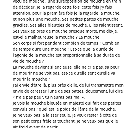
vécu de mouche ; une surexposition de mouche en train
de décéder. Je la regarde cette fois, cette fois j’y fais
attention, pour la première fois je la regarde la mouche,
et non plus une mouche. Ses petites pattes de mouche
graciles. Ses ailes bleutées de mouche. Elles ralentissent.
Ses yeux éplorés de mouche presque morte, me dis-je,
est-elle malheureuse la mouche ? La mouche.
Son corps si fort pendant combien de temps ? Combien
de temps dure une mouche ? Est-ce que la durée de
l’agonie de la mouche est proportionnelle à sa durée de
vie de mouche ?
La mouche devient silencieuse, elle ne crie pas, sa peur
de mourir ne se voit pas, est-ce qu’elle sent qu’elle va
mourir la mouche ?
J’ai envie d’être là, plus près d’elle, de lui transmettre mon
envie de caresser l’une de ses pattes, doucement, lui dire
« n’aie pas peur, tu n’auras pas mal ».
Je vois la mouche bleutée en majesté qui fait des petites
convulsions ; quel est le poids de l’âme de la mouche.
Je ne veux pas la laisser seule. Je veux rester à côté de
son petit corps frêle et touchant. Je ne veux pas qu’elle
ait froid avant de partir.