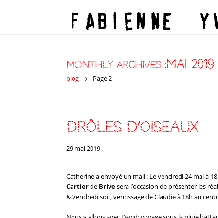
mai 2019
Monthly Archives :
blog
Page 2
drôles d’oiseaux
29 mai 2019
Catherine a envoyé un mail : Le vendredi 24 mai à 1
Cartier
de
Brive
sera l’occasion de présenter les réa
& Vendredi soir, vernissage de Claudie à 18h au centr
Nous y allons avec David; voyage sous la pluie batt