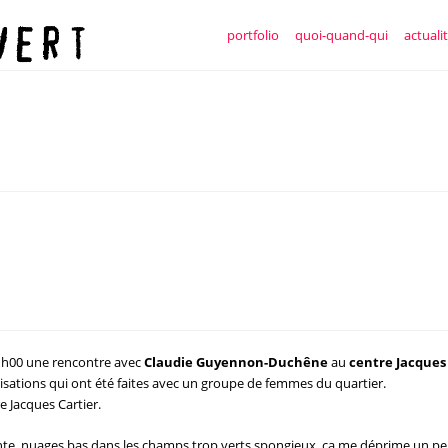
portfolio
quoi-quand-qui
actuali
8 h00 une rencontre avec
Claudie Guyennon-Duchêne
au
centre Jacques
lisations qui ont été faites avec un groupe de femmes du quartier.
e Jacques Cartier.
ante, nuages bas dans les champs trop verts spongieux, ça me déprime un pe