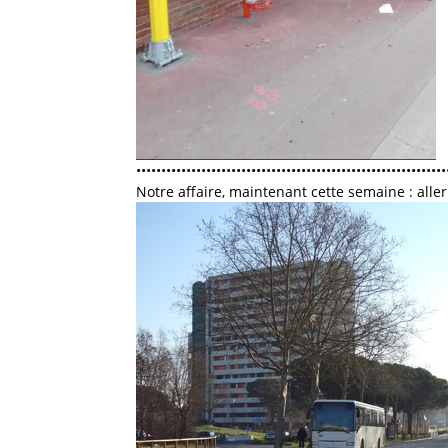
••••••••••••••••••••••••••••••••••••••••••••••••••••••••••••••
Notre affaire, maintenant cette semaine : all