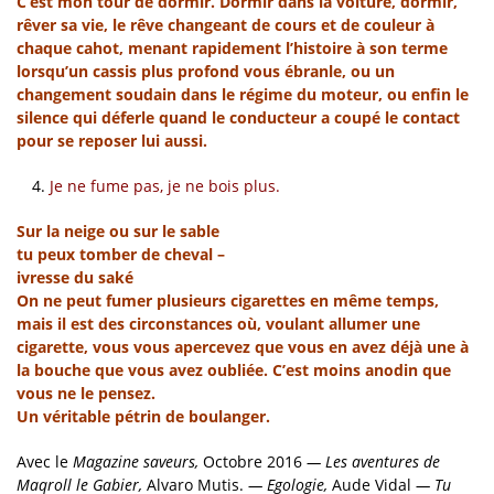
C’est mon tour de dormir. Dormir dans la voiture, dormir,
rêver sa vie, le rêve changeant de cours et de couleur à
chaque cahot, menant rapidement l’histoire à son terme
lorsqu’un cassis plus profond vous ébranle, ou un
changement soudain dans le régime du moteur, ou enfin le
silence qui déferle quand le conducteur a coupé le contact
pour se reposer lui aussi.
Je ne fume pas, je ne bois plus.
Sur la neige ou sur le sable
tu peux tomber de cheval –
ivresse du saké
On ne peut fumer plusieurs cigarettes en même temps,
mais il est des circonstances où, voulant allumer une
cigarette, vous vous apercevez que vous en avez déjà une à
la bouche que vous avez oubliée. C’est moins anodin que
vous ne le pensez.
Un véritable pétrin de boulanger.
Avec le
Magazine saveurs,
Octobre 2016
—
Les aventures de
Maqroll le Gabier,
Alvaro Mutis.
—
Egologie,
Aude Vidal
—
Tu