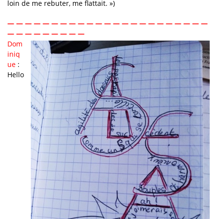
loin de me rebuter, me flattait. »)
— — — — — — — — — — — — — — — — — — — — — — —
— — — — — — — — —
Dom
iniq
ue
:
Hello