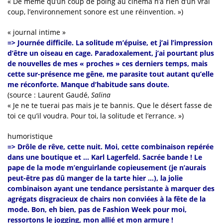
« De même qu’un coup de poing au cinéma n’a rien d’un vrai
coup, l’environnement sonore est une réinvention. »)
« journal intime »
=> Journée difficile. La solitude m’épuise, et j’ai l’impression
d’être un oiseau en cage. Paradoxalement, j’ai pourtant plus
de nouvelles de mes « proches » ces derniers temps, mais
cette sur-présence me gêne, me parasite tout autant qu’elle
me réconforte. Manque d’habitude sans doute.
(source : Laurent Gaudé,
Salina
« Je ne te tuerai pas mais je te bannis. Que le désert fasse de
toi ce qu’il voudra. Pour toi, la solitude et l’errance. »)
humoristique
=> Drôle de rêve, cette nuit. Moi, cette combinaison repérée
dans une boutique et … Karl Lagerfeld. Sacrée bande ! Le
pape de la mode m’enguirlande copieusement (je n’aurais
peut-être pas dû manger de la tarte hier …), la jolie
combinaison ayant une tendance persistante à marquer des
agrégats disgracieux de chairs non conviées à la fête de la
mode. Bon, eh bien, pas de Fashion Week pour moi,
ressortons le jogging, mon allié et mon armure !