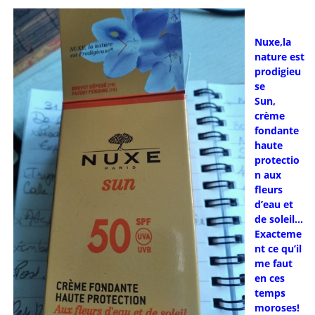
Nuxe,la
nature est
prodigieu
se
Sun,
crème
fondante
haute
protectio
n aux
fleurs
d’eau et
de soleil…
Exacteme
nt ce qu’il
me faut
en ces
temps
moroses!