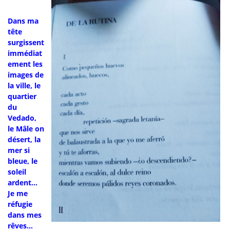
Dans ma
tête
surgissent
immédiat
ement les
images de
la ville, le
quartier
du
Vedado,
le Mâle on
désert, la
mer si
bleue, le
soleil
ardent…
Je me
réfugie
dans mes
rêves…