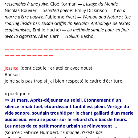
ressembles à une juive,
Cloé Korman
—
L’usage du Monde,
Nicolas Bouvier
—
Selected poems,
Emily Dickinson
—
Y en a
marre d’être pauvre,
Fabienne Yvert
—
Woman and Nature : the
roaring inside her, Susan Griffin (in Reclaim, Anthologie de textes
ecoféministes,
Emilie Hache)
—
La méthode simple pour en finir
avec la cigarette,
Allen Carr
—
Haikus,
Bashô
— — — — — — — — — — — — — — — — — — — — — — —
— — — — — — — — —
Jessica,
(dont c’est le 1er atelier avec nous) :
Bonsoir,
Je ne sais pas trop si j’ai bien respecté le cadre d’écriture…
« poétique »
=> 31 mars. Après-déjeuner au soleil. Etonnement d’un
silence inhabituel, étourdissant tant il est plein. Vertige du
vide sonore, soudain troublé par le chant gaillard d’un merle
audacieux, venu se poser sur le rebord d’un bac de fleurs.
Les notes de ce petit monde urbain se réinventent …
(source : Fabrice Humbert,
Le monde n’existe pas