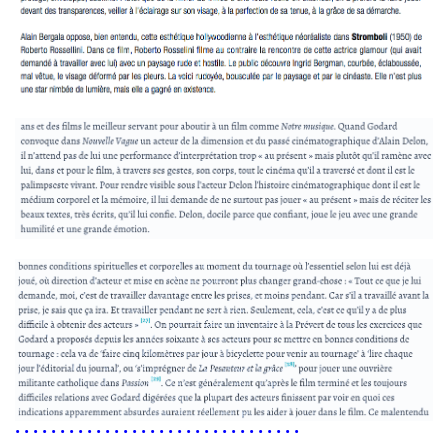
• • • • • • • • • • • • • • • • • • • • • • • • • • • • • • • •