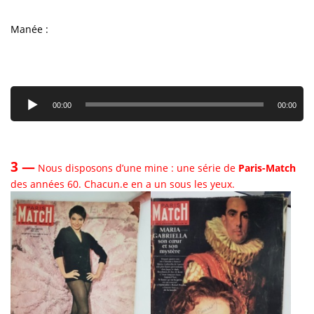
Manée :
Lecteur
audio
00:00
00:00
3 —
Nous disposons d’une mine : une série de
Paris-Match
des années 60. Chacun.e en a un sous les yeux.