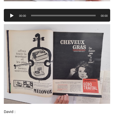
Lecteur
audio
00:00
00:00
David :