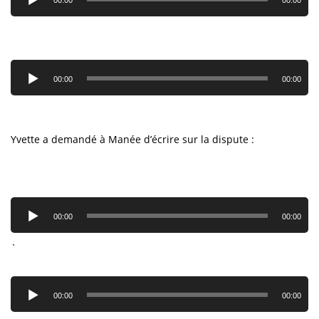
Lecteur
audio
00:00
00:00
Yvette a demandé à Manée d’écrire sur la dispute :
Lecteur
audio
00:00
00:00
`
Lecteur
audio
00:00
00:00