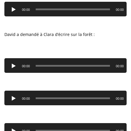
Lecteur
audio
00:00
00:00
David a demandé à Clara d’écrire sur la forêt :
Lecteur
audio
00:00
00:00
Lecteur
audio
00:00
00:00
Lecteur
audio
00:00
00:00