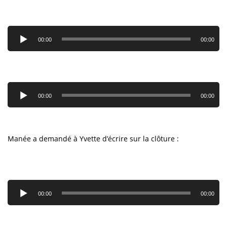
Lecteur
audio
00:00
00:00
Lecteur
audio
00:00
00:00
Manée a demandé à Yvette d’écrire sur la clôture :
Lecteur
audio
00:00
00:00