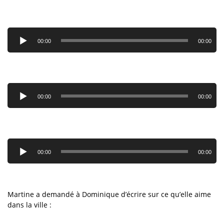
Lecteur
audio
00:00
00:00
Lecteur
audio
00:00
00:00
Lecteur
audio
00:00
00:00
Martine a demandé à Dominique d’écrire sur ce qu’elle aime
dans la ville :