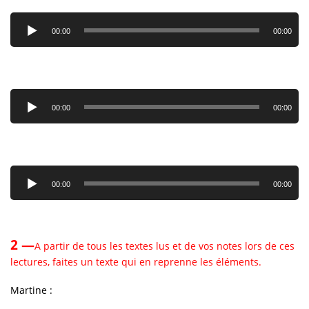
Lecteur
audio
00:00
00:00
Lecteur
audio
00:00
00:00
Lecteur
audio
00:00
00:00
2 —
A partir de tous les textes lus et de vos notes lors de ces
lectures, faites un texte qui en reprenne les éléments.
Martine :