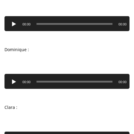
Lecteur
audio
00:00
00:00
Dominique :
Lecteur
audio
00:00
00:00
Clara :
Lecteur