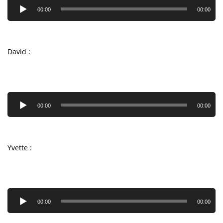
audio
00:00
00:00
David :
Lecteur
audio
00:00
00:00
Yvette :
Lecteur
audio
00:00
00:00