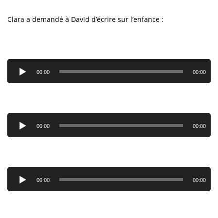
Clara a demandé à David d’écrire sur l’enfance :
Lecteur
audio
00:00
00:00
Lecteur
audio
00:00
00:00
Lecteur
audio
00:00
00:00