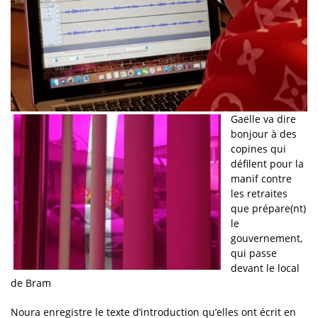
Gaëlle va dire
bonjour à des
copines qui
défilent pour la
manif contre
les retraites
que prépare(nt)
le
gouvernement,
qui passe
devant le local
de Bram
Noura enregistre le texte d’introduction qu’elles ont écrit en