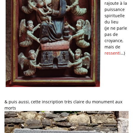
rajoute à la
puissance
spirituelle
du lieu
(je ne parle
pas de
croyance,
mais de
ressenti
…)
& puis aussi, cette inscription très claire du monument aux
morts