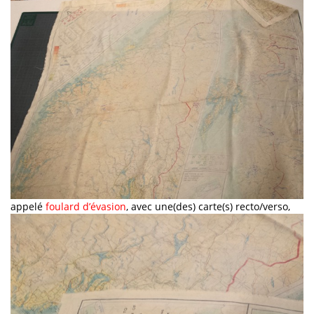
appelé
foulard d’évasion
, avec une(des) carte(s) recto/verso,