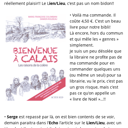
réellement plaisir!! Le L
ien/Lieu
, c’est pas un nom bidon!!
• Voilà ma commande. Il
coûte 4,50 €. C’est un beau
livre pour notre bibli!
Là encore, hors du commun
et qui mêle les « genres »
simplement.
Je suis un peu désolée que
la libraire ne profite pas de
ma commande pour en
commander quelques uns
(ou même un seul) pour sa
librairie, vu le prix, c’est pas
un gros risque, mais c’est
pas ce qu’on appelle un
« livre de Noël »…!!
•
Serge
est repassé par là, on est bien contents de se voir,
demain paraitra dans l’
Echo
l’article sur le
Lien/Lieu
, avec un