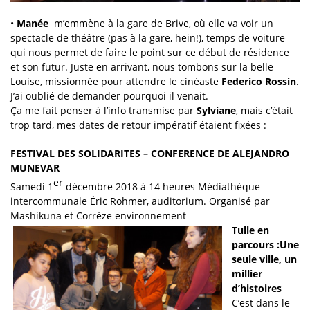
•
Manée
m’emmène à la gare de Brive, où elle va voir un
spectacle de théâtre (pas à la gare, hein!), temps de voiture
qui nous permet de faire le point sur ce début de résidence
et son futur. Juste en arrivant, nous tombons sur la belle
Louise, missionnée pour attendre le cinéaste
Federico Rossin
.
J’ai oublié de demander pourquoi il venait.
Ça me fait penser à l’info transmise par
Sylviane
, mais c’était
trop tard, mes dates de retour impératif étaient fixées :
FESTIVAL DES SOLIDARITES – CONFERENCE DE ALEJANDRO
MUNEVAR
er
Samedi 1
décembre 2018 à 14 heures Médiathèque
intercommunale Éric Rohmer, auditorium. Organisé par
Mashikuna et Corrèze environnement
Tulle en
parcours :
Une
seule ville, un
millier
d’histoires
C’est dans le