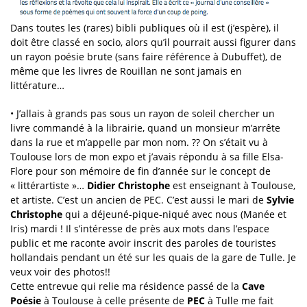
Dans toutes les (rares) bibli publiques où il est (j’espère), il
doit être classé en socio, alors qu’il pourrait aussi figurer dans
un rayon poésie brute (sans faire référence à Dubuffet), de
même que les livres de Rouillan ne sont jamais en
littérature…
• J’allais à grands pas sous un rayon de soleil chercher un
livre commandé à la librairie, quand un monsieur m’arrête
dans la rue et m’appelle par mon nom. ?? On s’était vu à
Toulouse lors de mon expo et j’avais répondu à sa fille Elsa-
Flore pour son mémoire de fin d’année sur le concept de
« littérartiste »…
Didier Christophe
est enseignant à Toulouse,
et artiste. C’est un ancien de PEC. C’est aussi le mari de
Sylvie
Christophe
qui a déjeuné-pique-niqué avec nous (Manée et
Iris) mardi ! Il s’intéresse de près aux mots dans l’espace
public et me raconte avoir inscrit des paroles de touristes
hollandais pendant un été sur les quais de la gare de Tulle. Je
veux voir des photos!!
Cette entrevue qui relie ma résidence passé de la
Cave
Poésie
à Toulouse à celle présente de
PEC
à Tulle me fait