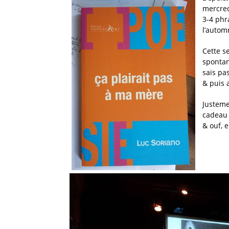
mercred
3-4 phr
l’autom
Cette s
spontan
sais pas
& puis a
Justemen
cadeau 
& ouf, 