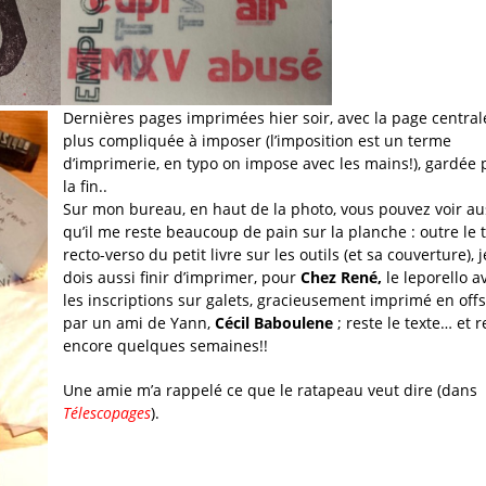
Dernières pages imprimées hier soir, avec la page centrale
plus compliquée à imposer (l’imposition est un terme
d’imprimerie, en typo on impose avec les mains!), gardée 
la fin..
Sur mon bureau, en haut de la photo, vous pouvez voir au
qu’il me reste beaucoup de pain sur la planche : outre le 
recto-verso du petit livre sur les outils (et sa couverture), j
dois aussi finir d’imprimer, pour
Chez René,
le leporello a
les inscriptions sur galets, gracieusement imprimé en offs
par un ami de Yann,
Cécil Baboulene
; reste le texte… et r
encore quelques semaines!!
Une amie m’a rappelé ce que le ratapeau veut dire (dans
Télescopages
).