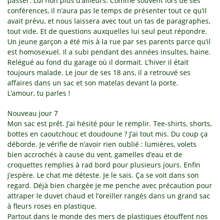
passer. Lui non plus d’ailleurs. Comme souvent lors de ses
conférences, il n’aura pas le temps de présenter tout ce qu’il
avait prévu, et nous laissera avec tout un tas de paragraphes,
tout vide. Et de questions auxquelles lui seul peut répondre.
Un jeune garçon a été mis à la rue par ses parents parce qu’il
est homosexuel. Il a subi pendant des années insultes, haine.
Relégué au fond du garage où il dormait. L’hiver il était
toujours malade. Le jour de ses 18 ans, il a retrouvé ses
affaires dans un sac et son matelas devant la porte.
L’amour, tu parles !
Nouveau jour 7
Mon sac est prêt. J’ai hésité pour le remplir. Tee-shirts, shorts,
bottes en caoutchouc et doudoune ? J’ai tout mis. Du coup ça
déborde. Je vérifie de n’avoir rien oublié : lumières, volets
bien accrochés à cause du vent, gamelles d’eau et de
croquettes remplies à rad bord pour plusieurs jours. Enfin
j’espère. Le chat me déteste. Je le sais. Ça se voit dans son
regard. Déjà bien chargée je me penche avec précaution pour
attraper le duvet chaud et l’oreiller rangés dans un grand sac
à fleurs roses en plastique.
Partout dans le monde des mers de plastiques étouffent nos