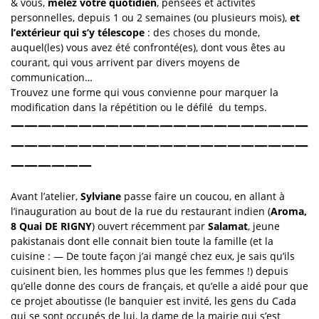
& vous,
mêlez votre quotidien
, pensées et activités
personnelles, depuis 1 ou 2 semaines (ou plusieurs mois),
et
l’extérieur qui s’y télescope
: des choses du monde,
auquel(les) vous avez été confronté(es), dont vous êtes au
courant, qui vous arrivent par divers moyens de
communication…
Trouvez une forme qui vous convienne pour marquer la
modification dans la répétition ou le défilé du temps.
——————————————————————
——————————————————————
——————
Avant l’atelier,
Sylviane
passe faire un coucou, en allant à
l’inauguration au bout de la rue du restaurant indien (
Aroma,
8 Quai DE RIGNY
) ouvert récemment par
Salamat
, jeune
pakistanais dont elle connait bien toute la famille (et la
cuisine : — De toute façon j’ai mangé chez eux, je sais qu’ils
cuisinent bien, les hommes plus que les femmes !) depuis
qu’elle donne des cours de français, et qu’elle a aidé pour que
ce projet aboutisse (le banquier est invité, les gens du Cada
qui se sont occupés de lui, la dame de la mairie qui s’est