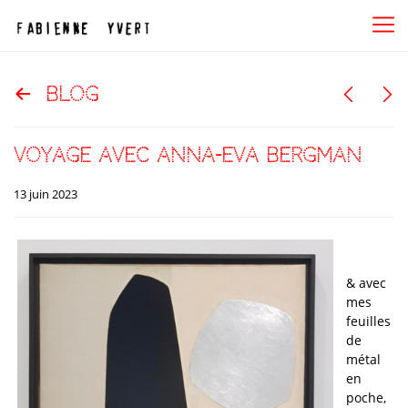
blog
voyage avec Anna-Eva Bergman
13 juin 2023
& avec
mes
feuilles
de
métal
en
poche,